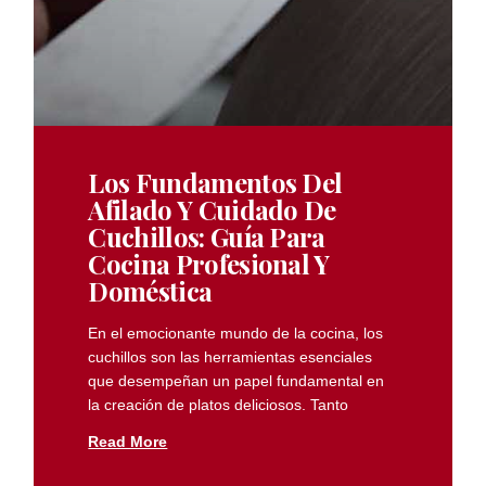
Los Fundamentos Del
Afilado Y Cuidado De
Cuchillos: Guía Para
Cocina Profesional Y
Doméstica
En el emocionante mundo de la cocina, los
cuchillos son las herramientas esenciales
que desempeñan un papel fundamental en
la creación de platos deliciosos. Tanto
Read More